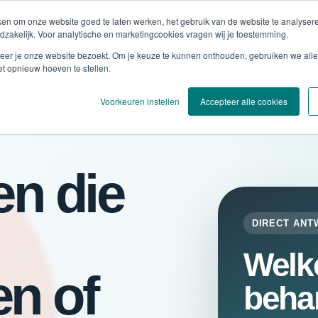
eken om onze website goed te laten werken, het gebruik van de website te analyse
zakelijk. Voor analytische en marketingcookies vragen wij je toestemming.
Onze aanpak
Voor wie
Pijnklachten
er je onze website bezoekt. Om je keuze te kunnen onthouden, gebruiken we alle
et opnieuw hoeven te stellen.
Voorkeuren instellen
Accepteer alle cookies
en die
DIRECT AN
Welke
n of
behan