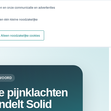
ren en onze communicatie en advertenties
Plan een Pijncheck
Ervaringen
Locaties
Blog
en één kleine noodzakelijke
Alleen noodzakelijke cookies
TWOORD
 pijnklachten
delt Solid