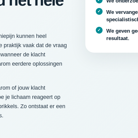
jd het hele
We onderzoek
We vervange
specialistis
We geven gee
kniepijn kunnen heel
resultaat.
e praktijk vaak dat de vraag
l wanneer de klacht
arom eerdere oplossingen
rom of jouw klacht
oe je lichaam reageert op
rikkels. Zo ontstaat er een
s.