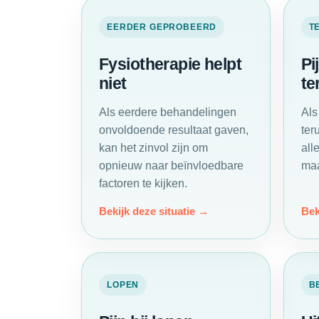
EERDER GEPROBEERD
T
Fysiotherapie helpt
Pij
niet
te
Als eerdere behandelingen
Als
onvoldoende resultaat gaven,
ter
kan het zinvol zijn om
all
opnieuw naar beïnvloedbare
maa
factoren te kijken.
Bekijk deze situatie
Bek
LOPEN
B