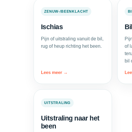
ZENUW-/BEENKLACHT
B
Ischias
Bi
Pijn of uitstraling vanuit de bil,
Pij
rug of heup richting het been.
of 
ter
bil
Lees meer
Lee
UITSTRALING
Uitstraling naar het
been