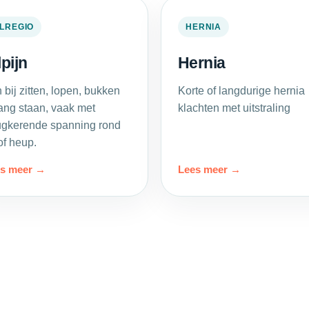
ILREGIO
HERNIA
lpijn
Hernia
n bij zitten, lopen, bukken
Korte of langdurige hernia
lang staan, vaak met
klachten met uitstraling
ugkerende spanning rond
 of heup.
s meer
Lees meer