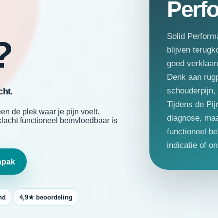
Perf
Solid Perform
?
blijven terugk
goed verklaar
Denk aan rugpi
schouderpijn, 
cht.
Tijdens de Pi
en de plek waar je pijn voelt.
diagnose, maa
lacht functioneel beïnvloedbaar is
functioneel be
indicatie of 
npak
nd
4,9★ beoordeling