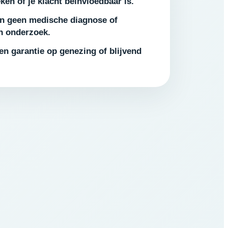
en of je klacht beïnvloedbaar is.
n geen medische diagnose of
ch onderzoek.
n garantie op genezing of blijvend