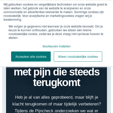
Wij gebruiken cookies en vergelijkbare technieken om onze website goed te
laten werken, het gebruik van de website te analyseren en onze
communicatie en advertenties relevanter te maken. Sommige cookies zijn
noodzakelijk. Voor analytische en marketingcookies vragen wij je
toestemming.
We volgen je gegevens niet wanneer je onze website bezoekt. Om je
keuze te kunnen onthouden, gebruiken we alleen één kleine
noodzakelijke cookie, zodat we je deze vraag niet opnieuw hoeven te
stellen.
Voorkeuren instellen
Voor mensen die al veel geprobeerd hebben
Accepteer alle cookies
Alleen noodzakelijke cookies
Blijf niet rondlopen
met pijn die steeds
terugkomt
Heb je al van alles geprobeerd, maar blijft je
klacht terugkomen of maar tijdelijk verbeteren?
Tijdens de Pijncheck onderzoeken we wat er