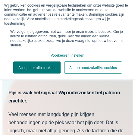
Wij gebruiken cookies en vergelijkbare technieken om onze website goed te
laten werken, het gebruik van de website te analyseren en onze
communicatie en advertenties relevanter te maken. Sommige cookies zijn
noodzakelijk. Voor analytische en marketingcookies vragen wij je
toestemming.
We volgen je gegevens niet wanneer je onze website bezoekt. Om je
keuze te kunnen onthouden, gebruiken we alleen één kleine
noodzakelijke cookie, zodat we je deze vraag niet opnieuw hoeven te
stellen.
ONZE AANPAK
Voorkeuren instellen
De Solid Performance
Accepteer alle cookies
Alleen noodzakelijke cookies
Methode
Pijn is vaak het signaal. Wij onderzoeken het patroon
erachter.
Veel mensen met langdurige pijn krijgen
behandelingen op de plek waar het pijn doet. Dat is
logisch, maar niet altijd genoeg. Als de factoren die de