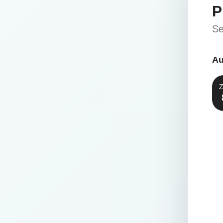
P
Se
Au
Z