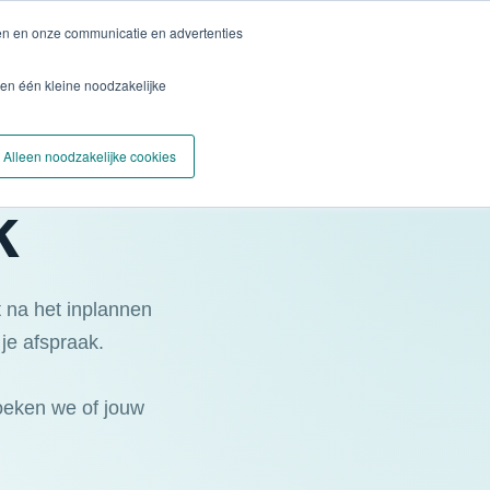
ren en onze communicatie en advertenties
Plan een Pijncheck
Ervaringen
Locaties
Blog
en één kleine noodzakelijke
Alleen noodzakelijke cookies
k
t na het inplannen
 je afspraak.
oeken we of jouw