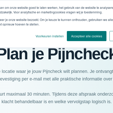
eken om onze website goed te laten werken, het gebruik van de website te analyse
Onze aanpak
Voor wie
Pijnklachten
zakelijk. Voor analytische en marketingcookies vragen wij je toestemming.
er je onze website bezoekt. Om je keuze te kunnen onthouden, gebruiken we alle
et opnieuw hoeven te stellen.
Voorkeuren instellen
Accepteer alle cookies
Plan je Pijnchec
 locatie waar je jouw Pijncheck wilt plannen. Je ontvang
evestiging per e-mail met alle praktische informatie over
urt maximaal 30 minuten. Tijdens deze afspraak onderz
klacht behandelbaar is en welke vervolgstap logisch is.